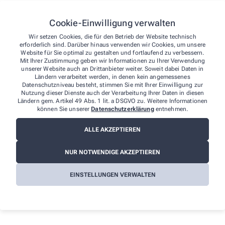
unserer Website. Sie können uns auch über folgende Wege die
von Ihnen gefundenen Barrieren melden:
Cookie-Einwilligung verwalten
E-Mail: apotheke.am.bahnhof@gmail.com
Wir setzen Cookies, die für den Betrieb der Website technisch
Telefon: +49-6031/26 65
erforderlich sind. Darüber hinaus verwenden wir Cookies, um unsere
Telefax: +49-6031/6 46 65
Website für Sie optimal zu gestalten und fortlaufend zu verbessern.
Postanschrift: Saarstr. 52 61169 Friedberg
Mit Ihrer Zustimmung geben wir Informationen zu Ihrer Verwendung
unserer Website auch an Drittanbieter weiter. Soweit dabei Daten in
Durchsetzungsverfahren und
Ländern verarbeitet werden, in denen kein angemessenes
Datenschutzniveau besteht, stimmen Sie mit Ihrer Einwilligung zur
Marktüberwachungsbehörde
Nutzung dieser Dienste auch der Verarbeitung Ihrer Daten in diesen
Ländern gem. Artikel 49 Abs. 1 lit. a DSGVO zu. Weitere Informationen
Sollten Sie auf Mitteilungen oder Anfragen zur Barrierefreiheit
können Sie unserer
Datenschutzerklärung
entnehmen.
keine zufriedenstellenden Antworten erhalten, können Sie sich an
die zuständige Durchsetzungsstelle wenden. Die
ALLE AKZEPTIEREN
Durchsetzungsstelle unterstützt Sie dabei, ihre Rechte geltend zu
machen. Sie können sich auch an die
NUR NOTWENDIGE AKZEPTIEREN
Marktüberwachungsbehörde wenden:
MLBF - Marktüberwachungsstelle der Länder für die
EINSTELLUNGEN VERWALTEN
Barrierefreiheit von Produkten und Dienstleistungen
c/o Ministerium für Arbeit, Soziales, Gesundheit und
Gleichstellung Sachsen-Anhalt
Postfach 39 11 55
39135 Magdeburg